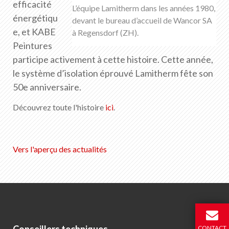
efficacité
FR
DE
EN
IT
L’équipe Lamitherm dans les années 1980,
énergétiqu
devant le bureau d’accueil de Wancor SA
e, et KABE
à Regensdorf (ZH).
Peintures
participe activement à cette histoire. Cette année,
le système d’isolation éprouvé Lamitherm fête son
50e anniversaire.
Découvrez toute l'histoire
ici
.
Vers l'aperçu des actualités
CONTACT