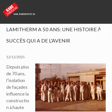
LAMITHERM A 50 ANS: UNE HISTOIRE À
SUCCÈS QUI A DE L’AVENIR
Kabe Peintures
News
12/12/2025
Depuis plus
de 70 ans,
Liste des favoris
0
l’isolation
Portrait de KABE Peintures
de façades
Téléchargements
influence la
Points de vente
constructio
n à haute