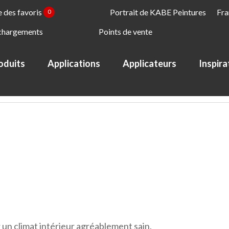
e des favoris
Portrait de KABE Peintures
Fra
0
chargements
Points de vente
oduits
Applications
Applicateurs
Inspira
 + actions
News
 un climat intérieur agréablement sain.