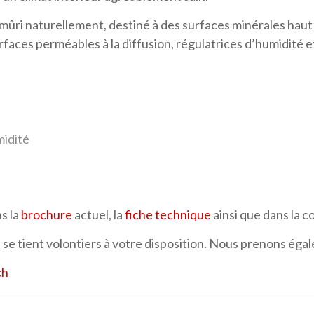
mûri naturellement, destiné à des surfaces minérales hau
rfaces perméables à la diffusion, régulatrices d’humidité e
midité
s la
brochure
actuel, la
fiche technique
ainsi que dans la c
e
se tient volontiers à votre disposition. Nous prenons ég
ch