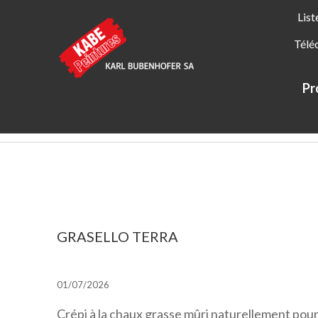
List
Télé
Pr
Kabe Peintures
Portrait de KABE Peintures
Actualités
GRASELLO TERRA
01/07/2026
Crépi à la chaux grasse mûri naturellement pour