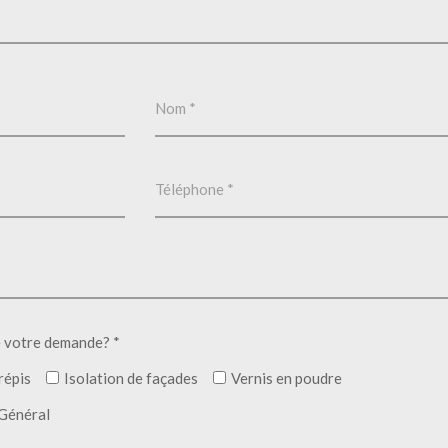
e votre demande? *
répis
Isolation de façades
Vernis en poudre
Général