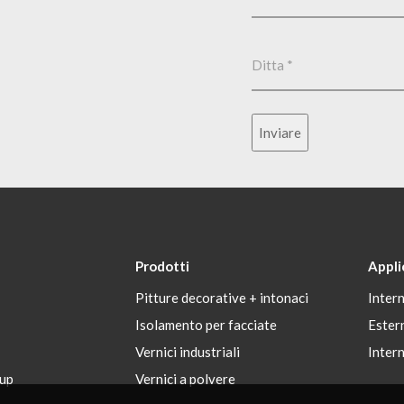
Inviare
Prodotti
Appli
Pitture decorative + intonaci
Inter
Isolamento per facciate
Ester
Vernici industriali
Inter
up
Vernici a polvere