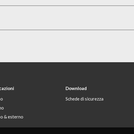
cazioni
Download
no
Schede di sicurezza
no
no & esterno