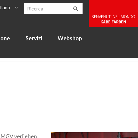
aliano
ione
Servizi
Webshop
 SMGV verliehen.