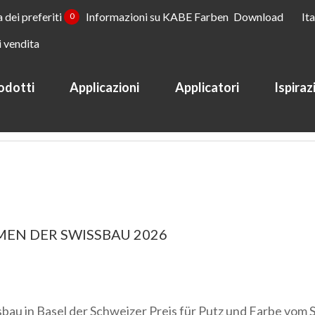
a dei preferiti
Informazioni su KABE Farben
Download
It
0
i vendita
odotti
Applicazioni
Applicatori
Ispiraz
oni
Novità
MEN DER SWISSBAU 2026
au in Basel der Schweizer Preis für Putz und Farbe vom