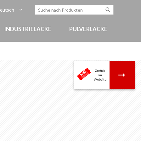
rache
eutsch
Zum
Search
Search
Inhalt
springen
INDUSTRIELACKE
PULVERLACKE
Zurück
.
zur
Website