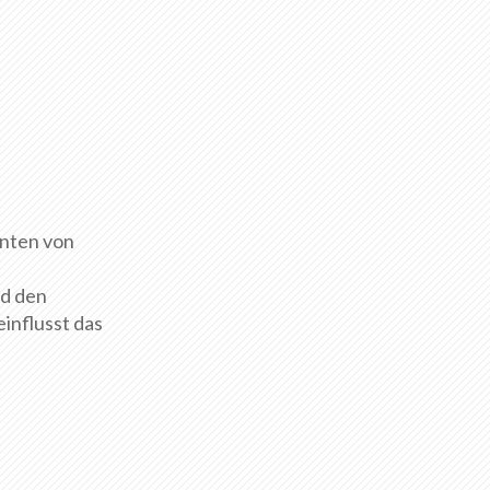
enten von
nd den
influsst das