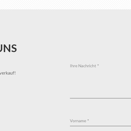
UNS
tverkauf!