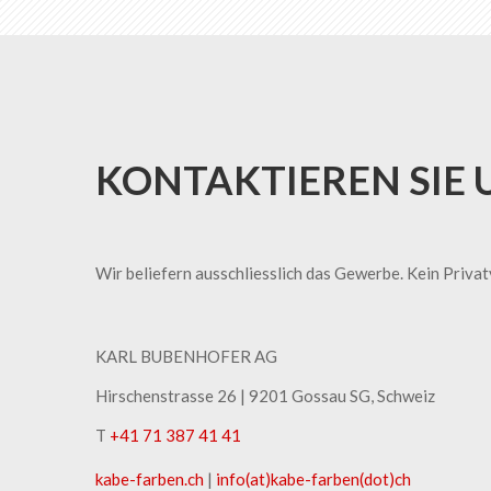
KONTAKTIEREN SIE 
Wir beliefern ausschliesslich das Gewerbe. Kein Priva
KARL BUBENHOFER AG
Hirschenstrasse 26 | ​9201 Gossau SG, Schweiz
T
+41 71 387 41 41
kabe-​farben.ch
|
info(at)kabe-​farben(dot)ch