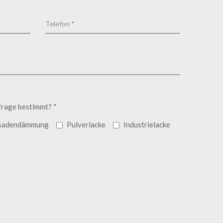
frage bestimmt? *
sadendämmung
Pulverlacke
Industrielacke