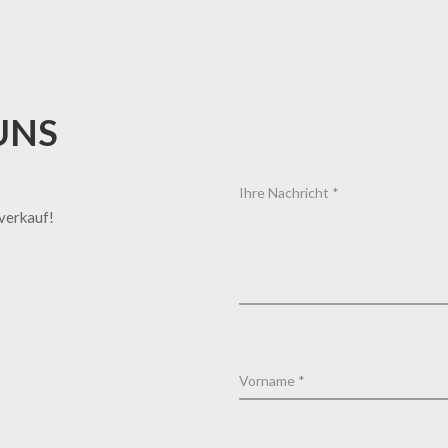
UNS
tverkauf!