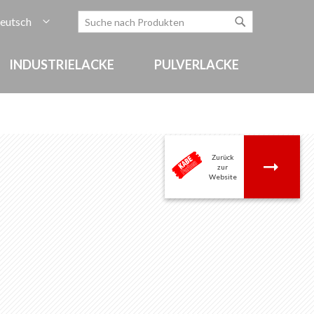
rache
eutsch
Zum
Search
Search
Inhalt
springen
INDUSTRIELACKE
PULVERLACKE
Zurück
.
zur
Website