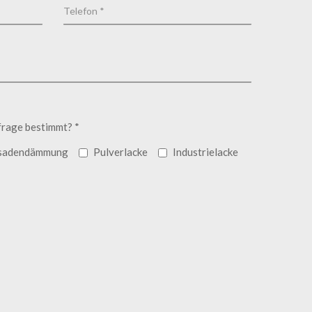
frage bestimmt? *
sadendämmung
Pulverlacke
Industrielacke