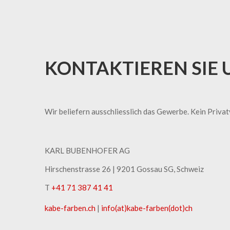
KONTAKTIEREN SIE 
Wir beliefern ausschliesslich das Gewerbe. Kein Priva
KARL BUBENHOFER AG
Hirschenstrasse 26 | ​9201 Gossau SG, Schweiz
T
+41 71 387 41 41
kabe-​farben.ch
|
info(at)kabe-​farben(dot)ch