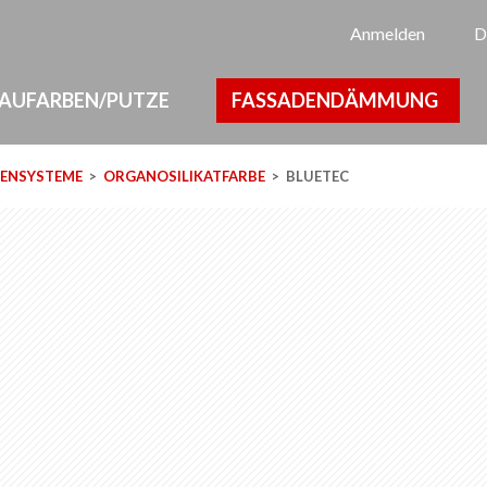
Sp
Anmelden
D
AUFARBEN/PUTZE
FASSADENDÄMMUNG
BENSYSTEME
ORGANOSILIKATFARBE
BLUETEC