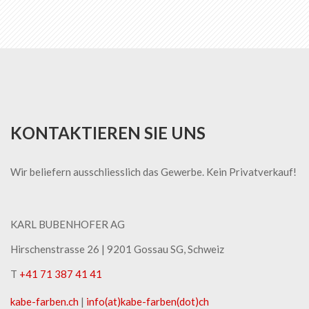
gerade
die
Seite
KONTAKTIEREN SIE UNS
Wir beliefern ausschliesslich das Gewerbe. Kein Privatverkauf!
KARL BUBENHOFER AG
Hirschenstrasse 26 | ​9201 Gossau SG, Schweiz
T
+41 71 387 41 41
kabe-​farben.ch
|
info(at)kabe-​farben(dot)ch