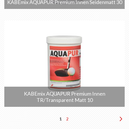
KABEmix AQUAPUR Premium Innen Seidenmatt 30
KABEmix AQUAPUR Premium Innen
TR/Transparent Matt 10
Seite
Sie
Seite
Sei
We
1
2
lesen