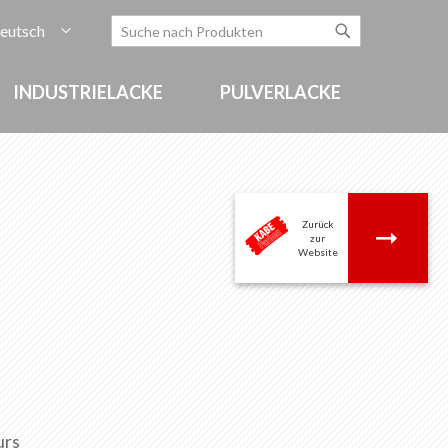
rache
eutsch
Zum
Search
Search
Inhalt
springen
INDUSTRIELACKE
PULVERLACKE
Zurück
.
zur
Website
urs