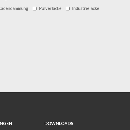
sadendämmung
Pulverlacke
Industrielacke
NGEN
DOWNLOADS