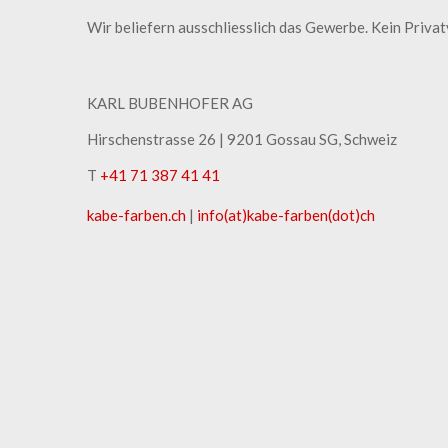
Wir beliefern ausschliesslich das Gewerbe. Kein Priva
KARL BUBENHOFER AG
Hirschenstrasse 26 | ​9201 Gossau SG, Schweiz
T
+41 71 387 41 41
kabe-​farben.ch
|
info(at)kabe-​farben(dot)ch