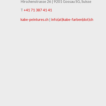
Hirschenstrasse 26 | ​9201 Gossau SG, Suisse
T
+41 71 387 41 41
kabe-peintures.ch
|
info(at)kabe-​farben(dot)ch