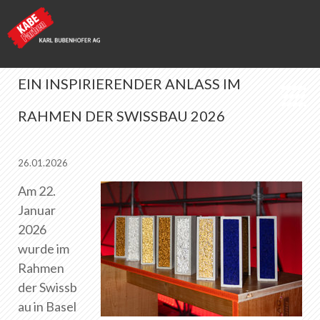
EIN INSPIRIERENDER ANLASS IM
RAHMEN DER SWISSBAU 2026
KABE Farben
News
26.01.2026
Am 22.
Januar
Merkliste
0
2026
Über KABE Farben
wurde im
Downloads
Rahmen
Verkaufsstellen
der Swissb
au in Basel