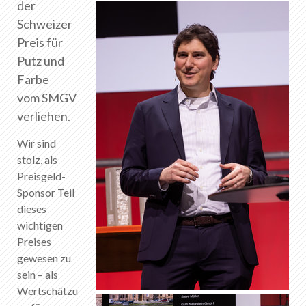
der
DE
FR
EN
IT
Schweizer
Preis für
Putz und
Farbe
vom SMGV
verliehen.
Wir sind
stolz, als
Preisgeld-
Sponsor Teil
dieses
wichtigen
Preises
gewesen zu
sein – als
Wertschätzu