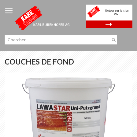
Allez
au
Retour sur le site
contenu
Web
.
COUCHES DE FOND