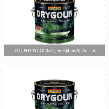
JOTUN DRYGOLIN Oljedekkbeis 5L Aussen