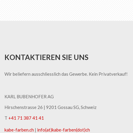
gerade
die
Seite
KONTAKTIEREN SIE UNS
Wir beliefern ausschliesslich das Gewerbe. Kein Privatverkauf!
KARL BUBENHOFER AG
Hirschenstrasse 26 | ​9201 Gossau SG, Schweiz
T
+41 71 387 41 41
kabe-​farben.ch
|
info(at)kabe-​farben(dot)ch