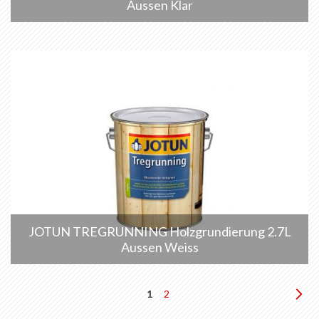
Aussen Klar
JOTUN TREGRUNNING Holzgrundierung 2.7L
Aussen Weiss
Seite
Sie
Seite
Sei
We
1
2
lesen