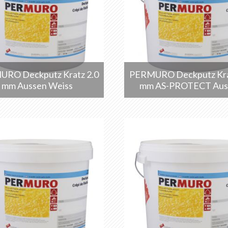
RO Deckputz Kratz 2.0
PERMURO Deckputz Kra
mm Aussen Weiss
mm AS-PROTECT Aus