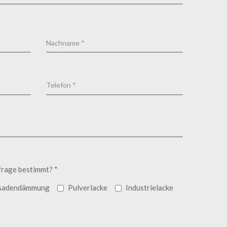
frage bestimmt? *
sadendämmung
Pulverlacke
Industrielacke