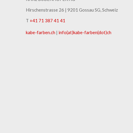
Hirschenstrasse 26 | ​9201 Gossau SG, Schweiz
T
+41 71 387 41 41
kabe-​farben.ch
|
info(at)kabe-​farben(dot)ch