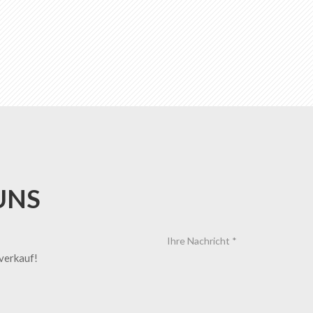
UNS
tverkauf!