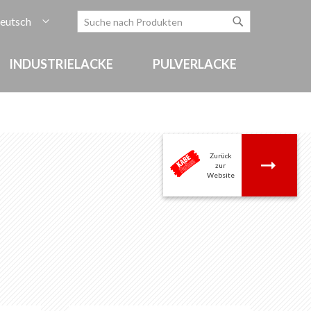
rache
eutsch
Zum
Search
Search
Inhalt
springen
INDUSTRIELACKE
PULVERLACKE
Zurück
.
zur
Website