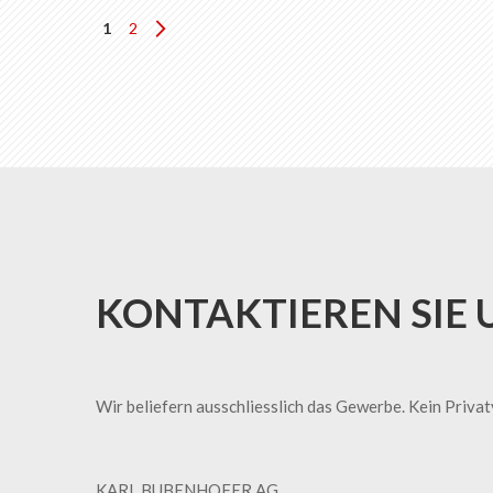
Seite
Sie lesen gerade die Seite
Seite
Seite
Weiter
1
2
KONTAKTIEREN SIE 
Wir beliefern ausschliesslich das Gewerbe. Kein Priva
KARL BUBENHOFER AG