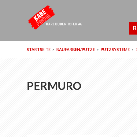
B
STARTSEITE
BAUFARBEN/PUTZE
PUTZSYSTEME
PERMURO