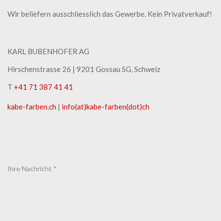
Wir beliefern ausschliesslich das Gewerbe. Kein Privatverkauf!
KARL BUBENHOFER AG
Hirschenstrasse 26 | ​9201 Gossau SG, Schweiz
T
+41 71 387 41 41
kabe-​farben.ch
|
info(at)kabe-​farben(dot)ch