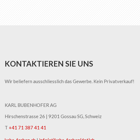
KONTAKTIEREN SIE UNS
Wir beliefern ausschliesslich das Gewerbe. Kein Privatverkauf!
KARL BUBENHOFER AG
Hirschenstrasse 26 | ​9201 Gossau SG, Schweiz
T
+41 71 387 41 41
kabe-​farben.ch
|
info(at)kabe-​farben(dot)ch