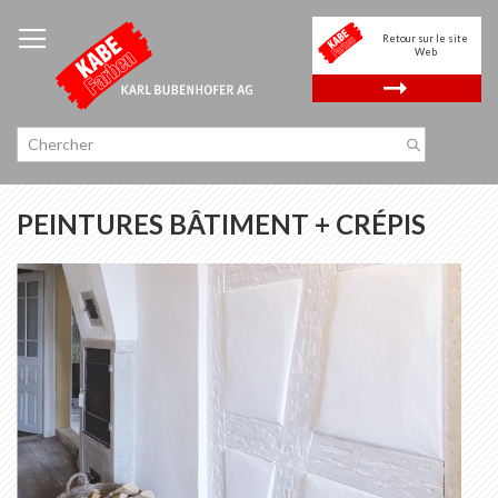
Allez
au
Retour sur le site
contenu
Web
.
PEINTURES BÂTIMENT + CRÉPIS