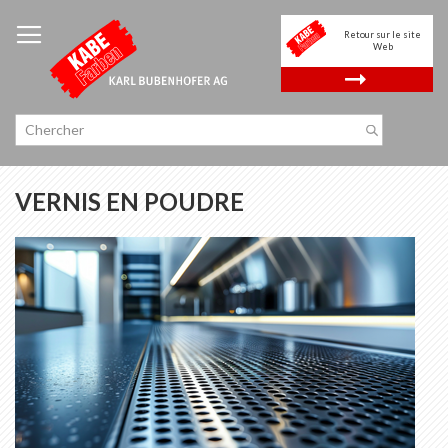
Allez
au
Retour sur le site
contenu
Web
.
VERNIS EN POUDRE