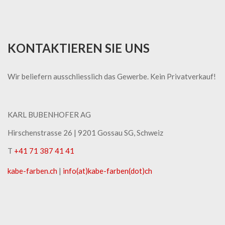
KONTAKTIEREN SIE UNS
Wir beliefern ausschliesslich das Gewerbe. Kein Privatverkauf!
KARL BUBENHOFER AG
Hirschenstrasse 26 | ​9201 Gossau SG, Schweiz
T
+41 71 387 41 41
kabe-​farben.ch
|
info(at)kabe-​farben(dot)ch