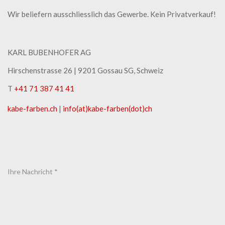
Wir beliefern ausschliesslich das Gewerbe. Kein Privatverkauf!
KARL BUBENHOFER AG
Hirschenstrasse 26 | ​9201 Gossau SG, Schweiz
T
+41 71 387 41 41
kabe-​farben.ch
|
info(at)kabe-​farben(dot)ch