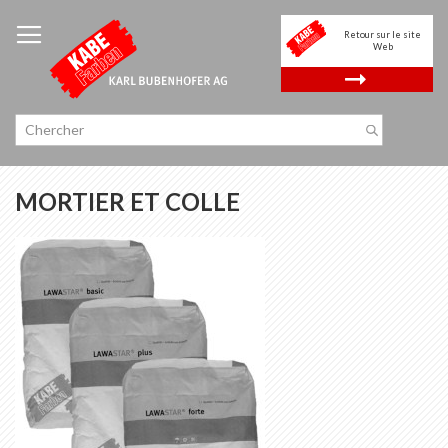
Allez
au
Retour sur le site
contenu
Web
.
MORTIER ET COLLE