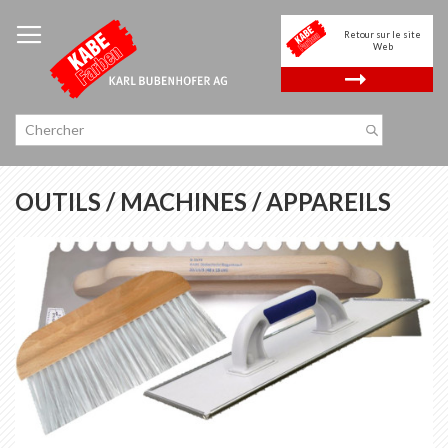
Allez
au
Retour sur le site
contenu
Web
.
OUTILS / MACHINES / APPAREILS