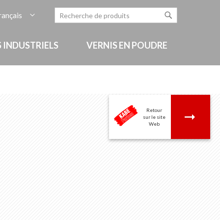
ngue
rançais
Allez
Search
Search
au
contenu
 INDUSTRIELS
VERNIS EN POUDRE
Retour
.
sur le site
Web