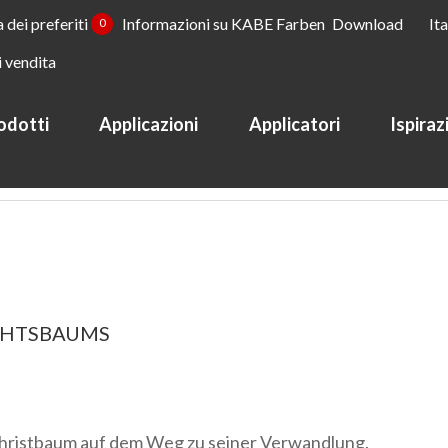
a dei preferiti
Informazioni su KABE Farben
Download
It
0
i vendita
odotti
Applicazioni
Applicatori
Ispiraz
oni
Novità
CHTSBAUMS
Christbaum auf dem Weg zu seiner Verwandlung.