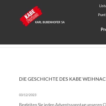
List
Punt
Pr
Kabe Farben
Informazioni su KABE Farben
Novità + Azi
DIE GESCHICHTE DES KABE WEIHNA
03/12/2023
Begleiten Sie jeden Adventssonntag unseren 