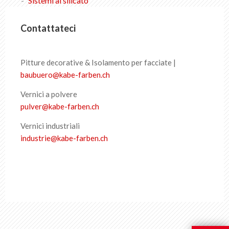
Sistemi al silicato
Ragni sulle pareti
Contattateci
Ristrutturazione di facciate in fibrocemento
Sistemi al silicato
Pitture decorative & Isolamento per facciate |
baubuero
@
kabe-farben
.
ch
Vernici a polvere
Lista dei preferiti
0
pulver
@
kabe-farben
.
ch
Informazioni su KABE Farben
Vernici industriali
Download
industrie
@
kabe-farben
.
ch
Punti vendita
IT
DE
FR
EN