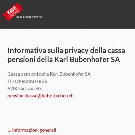
Informativa sulla privacy della cassa
Kabe Farben
pensioni della Karl Bubenhofer SA
Fondo pensioni
Cassa pensioni della Karl Bubenhofer SA
Hirschenstrasse 26
9200 Gossau SG
Lista dei preferiti
0
pensionskasse
@
kabe-farben
.
ch
Informazioni su KABE Farben
Download
Punti vendita
1.
Informazioni generali