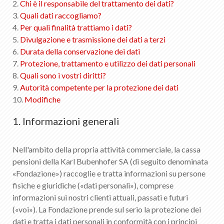
2.
Chi è il responsabile del trattamento dei dati?
IT
DE
FR
EN
3.
Quali dati raccogliamo?
4.
Per quali finalità trattiamo i dati?
5.
Divulgazione e trasmissione dei dati a terzi
6.
Durata della conservazione dei dati
7.
Protezione, trattamento e utilizzo dei dati personali
8.
Quali sono i vostri diritti?
9.
Autorità competente per la protezione dei dati
10.
Modifiche
1. Informazioni generali
Nell'ambito della propria attività commerciale, la cassa
pensioni della Karl Bubenhofer SA (di seguito denominata
«Fondazione») raccoglie e tratta informazioni su persone
fisiche e giuridiche («dati personali»), comprese
informazioni sui nostri clienti attuali, passati e futuri
(«voi»). La Fondazione prende sul serio la protezione dei
dati e tratta i dati personali in conformità con i principi