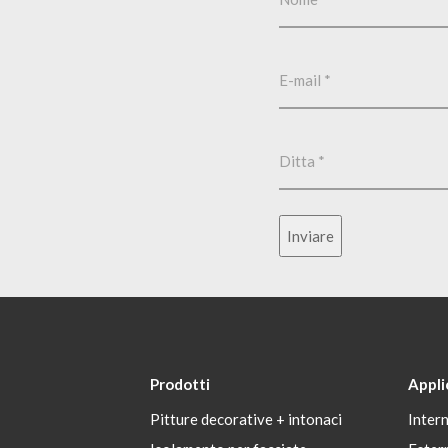
Inviare
Prodotti
Appli
Pitture decorative + intonaci
Inter