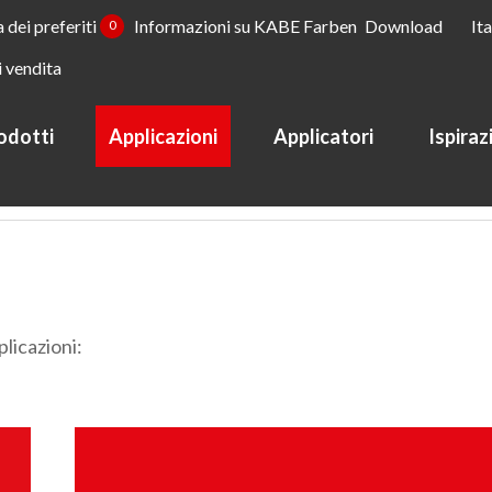
a dei preferiti
Informazioni su KABE Farben
Download
It
0
i vendita
odotti
Applicazioni
Applicatori
Ispiraz
plicazioni: