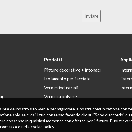
Inviare
Prodotti
Appli
Pitture decorative + intonaci
Inter
Isolamento per facciate
Ester
Vernici industriali
Inter
up
Vernici a polvere
 possibile del nostro sito web e per migliorare la nostra comunicazione con
zazione solo se ci dai il tuo consenso facendo clic su "Sono d’accordo" o se
tuo consenso in qualsiasi momento con effetto per il futuro. Puoi trovare in
ervatezza
e nella cookie policy.