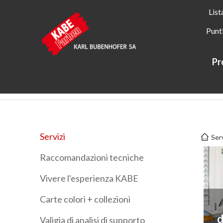
List
Punt
Pr
Kabe Farben
Servizi
Servizi
Servizi
Serv
Raccomandazioni tecniche
Vivere l'esperienza KABE
Carte colori + collezioni
d
Valigia di analisi di supporto