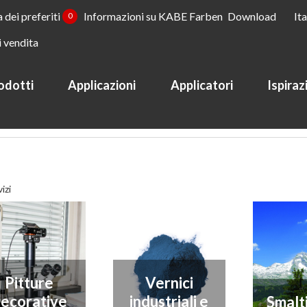
a dei preferiti
Informazioni su KABE Farben
Download
It
0
i vendita
odotti
Applicazioni
Applicatori
Ispiraz
izi
Pitture
Vernici
ecorative
industriali e
Smalt