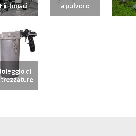
+ intonaci
a polvere
oleggio di
ttrezzature