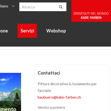
aliano
ione
Servizi
Webshop
Contattaci
Pitture decorative & Isolamento per
facciate
baubuero
@
kabe-farben
.
ch
Vernici a polvere
imento