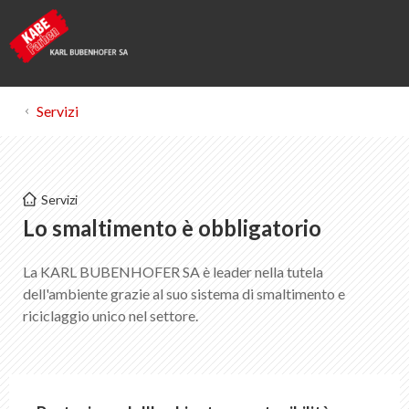
Servizi
Kabe Farben
Servizi
Smaltimento
Lo smaltimento è obbligatorio
La KARL BUBENHOFER SA è leader nella tutela
Lista dei preferiti
0
dell'ambiente grazie al suo sistema di smaltimento e
Informazioni su KABE Farben
riciclaggio unico nel settore.
Download
Punti vendita