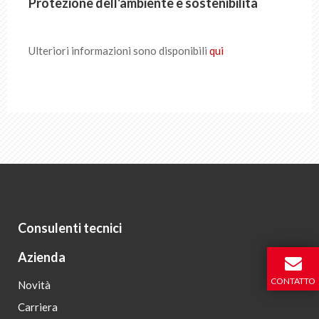
Protezione dell'ambiente e sostenibilità
IT
DE
FR
EN
Ulteriori informazioni sono disponibili
qui
Consulenti tecnici
Azienda
CONTATTO
Novità
Carriera