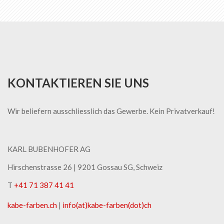
KONTAKTIEREN SIE UNS
Wir beliefern ausschliesslich das Gewerbe. Kein Privatverkauf!
KARL BUBENHOFER AG
Hirschenstrasse 26 | ​9201 Gossau SG, Schweiz
T
+41 71 387 41 41
kabe-​farben.ch
|
info(at)kabe-​farben(dot)ch