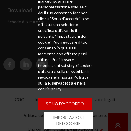
marketing, analisi e
personalizzazione solo se ci
Download
dai il tuo consenso facendo
clic su "Sono d’accordo" o se
Schede di sicurezza
effettui una selezione
specifica utilizzando il
pulsante "Impostazioni dei
cookie". Puoi revocare il tuo
consenso in qualsiasi
momento con effetto per il
futuro. Puoi trovare
informazioni sui singoli cookie
utilizzati e sulla possibilità di
revoca nella nostra
Politica
sulla Riservatezza
e nella
cookie policy.
CGC
Informativa sulla privacy
Note legali
SONO D’ACCORDO
Mappa del sito
Politica della catena di approvvigionamento
IMPOSTAZIONI
Fondo pensioni
DEI COOKIE
Una compagnia della