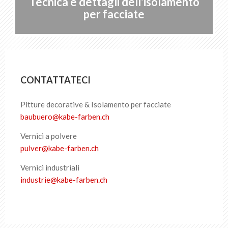
Tecnica e dettagli dell'isolamento
per facciate
CONTATTATECI
Pitture decorative & Isolamento per facciate
baubuero
@
kabe-farben
.
ch
Vernici a polvere
pulver
@
kabe-farben
.
ch
Vernici industriali
industrie
@
kabe-farben
.
ch