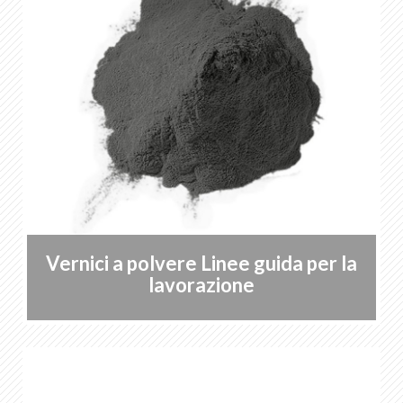
Lista dei preferiti
0
Informazioni su KABE Farben
Download
Punti vendita
IT
DE
FR
EN
Vernici a polvere Linee guida per la
lavorazione