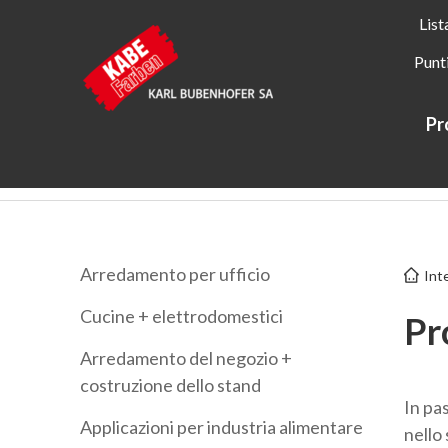
List
Punt
Pr
Kabe Farben
Applicazioni
Interno
Prodotti minerali 
Arredamento per ufficio
Int
Cucine + elettrodomestici
Pr
Arredamento del negozio +
costruzione dello stand
In pa
Applicazioni per industria alimentare
nello