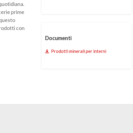
quotidiana.
terie prime
 questo
prodotti con
Documenti
Prodotti minerali per interni