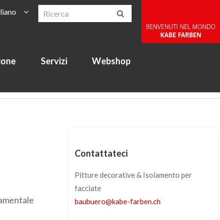
aliano
ione
Servizi
Webshop
Contattateci
Pitture decorative & Isolamento per
facciate
damentale
baubuero
@
kabe-farben
.
ch