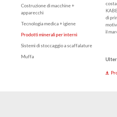
costa
Costruzione di macchine +
KABE 
apparecchi
di pri
Tecnologia medica + igiene
motiv
il ma
Prodotti minerali per interni
Sistemi di stoccaggio a scaffalature
Muffa
Ulter
Pro