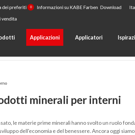
a dei preferiti
Informazioni su KABE Farben
Download
It
0
i vendita
odotti
Applicazioni
Applicatori
Ispiraz
per interni
erno
odotti minerali per interni
ssato, le materie prime minerali hanno svolto un ruolo fon
 sviluppo dell'economia e del benessere. Ancora oggi siamo