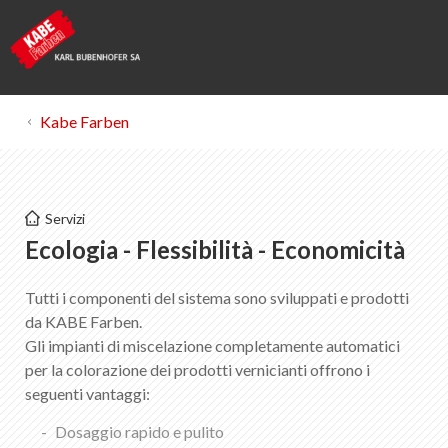
Kabe Farben
Kabe Farben
Servizi
Sistemi di miscelazione EUROmix + KABEmix
Ecologia - Flessibilità - Economicità
KABEmix
Tutti i componenti del sistema sono sviluppati e prodotti
EUROmix
da KABE Farben.
Gli impianti di miscelazione completamente automatici
KABEmixEUROmix
per la colorazione dei prodotti vernicianti offrono i
seguenti vantaggi:
Dosaggio rapido e pulito