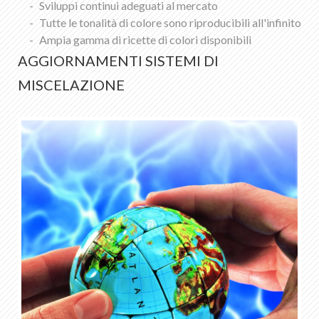
Sviluppi continui adeguati al mercato
Lista dei preferiti
0
Tutte le tonalità di colore sono riproducibili all'infinito
Informazioni su KABE Farben
Ampia gamma di ricette di colori disponibili
Download
AGGIORNAMENTI SISTEMI DI
Punti vendita
MISCELAZIONE
IT
DE
FR
EN