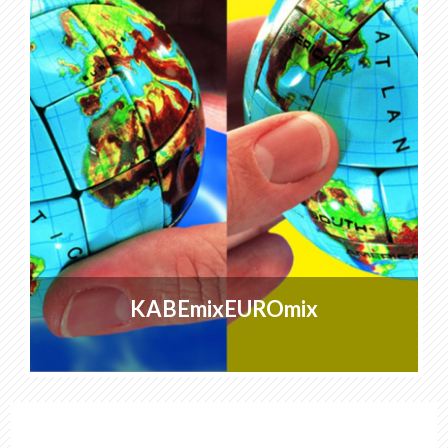
KABEmixEUROmix