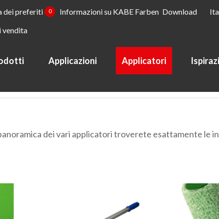
a dei preferiti
Informazioni su KABE Farben
Download
It
0
i vendita
odotti
Applicazioni
Applicatori
Ispiraz
panoramica dei vari applicatori troverete esattamente le in