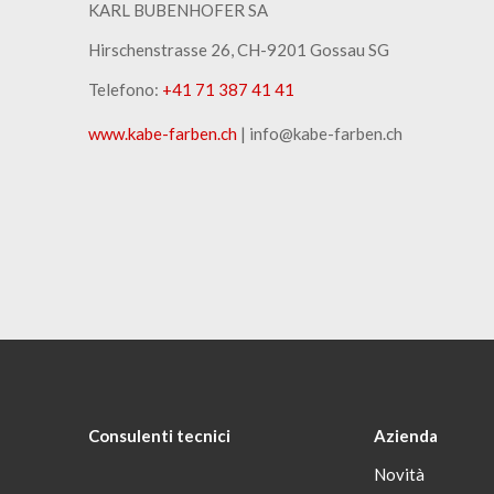
KARL BUBENHOFER SA
Hirschenstrasse 26, CH-9201 Gossau SG
Telefono:
+41 71 387 41 41
www.kabe-farben.ch
| info@kabe-farben.ch
Consulenti tecnici
Azienda
Novità