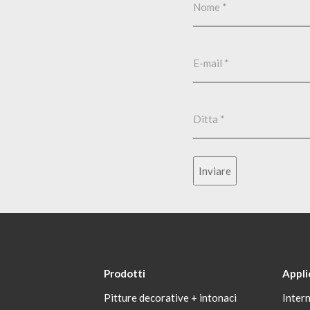
Inviare
Prodotti
Appli
Pitture decorative + intonaci
Inter