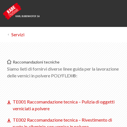
Servizi
Kabe Farben
Raccomandazioni tecniche
Vernici in polvere raccomandazioni tecniche
Siamo lieti di fornirvi diverse linee guida per la lavorazione
delle vernici in polvere POLYFLEX®:
Lista dei preferiti
0
Informazioni su KABE Farben
Download
TE001 Raccomandazione tecnica – Pulizia di oggetti
verniciati a polvere
Punti vendita
TE002 Raccomandazione tecnica – Rivestimento di
ruote in alluminio con vernice in polvere