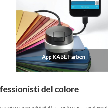
App KABE Farben
fessionisti del colore
 collezione di 659 affascinanti colori accuratamente sel