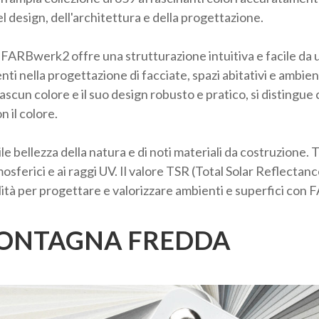
el design, dell'architettura e della progettazione.
ARBwerk2 offre una strutturazione intuitiva e facile da us
i nella progettazione di facciate, spazi abitativi e ambienti
ciascun colore e il suo design robusto e pratico, si distingue
 il colore.
le bellezza della natura e di noti materiali da costruzione. Tu
osferici e ai raggi UV. Il valore TSR (Total Solar Reflectanc
bilità per progettare e valorizzare ambienti e superfici co
 1 MONTAGNA FREDDA