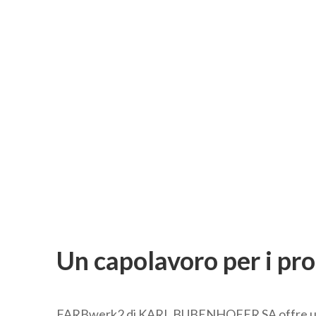
Un capolavoro per i pro
FARBwerk2 di KARL BUBENHOFER SA offre un'ampia