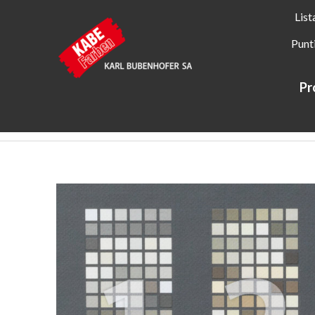
List
Punt
Pr
Kabe Farben
Ispirazione
FARBwerk2