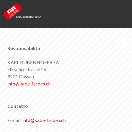
Kabe Farben
Responsabilità
KARL BUBENHOFER SA
Note legali
Hirschenstrasse 26
9201 Gossau
info
@
kabe-farben
.
ch
Lista dei preferiti
0
Informazioni su KABE Farben
Download
Contatto
Punti vendita
E-mail:
info
@
kabe-farben
.
ch