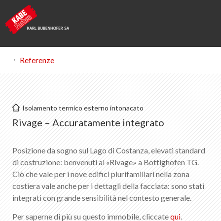
Referenze
Kabe Farben
Isolamento termico esterno intonacato
Rivage | Bottighofen
Rivage – Accuratamente integrato
Lista dei preferiti
Posizione da sogno sul Lago di Costanza, elevati standard
0
di costruzione: benvenuti al «Rivage» a Bottighofen TG.
Informazioni su KABE Farben
Ciò che vale per i nove edifici plurifamiliari nella zona
Download
costiera vale anche per i dettagli della facciata: sono stati
Punti vendita
integrati con grande sensibilità nel contesto generale.
Per saperne di più su questo immobile, cliccate
qui
.