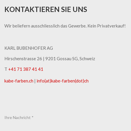
KONTAKTIEREN SIE UNS
Wir beliefern ausschliesslich das Gewerbe. Kein Privatverkauf!
KARL BUBENHOFER AG
Hirschenstrasse 26 | ​9201 Gossau SG, Schweiz
T
+41 71 387 41 41
kabe-​farben.ch
|
info(at)kabe-​farben(dot)ch