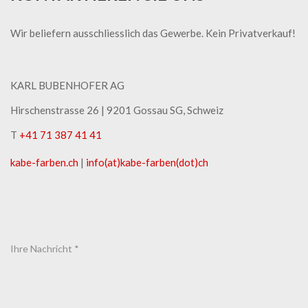
Wir beliefern ausschliesslich das Gewerbe. Kein Privatverkauf!
KARL BUBENHOFER AG
Hirschenstrasse 26 | ​9201 Gossau SG, Schweiz
T
+41 71 387 41 41
kabe-​farben.ch
|
info(at)kabe-​farben(dot)ch