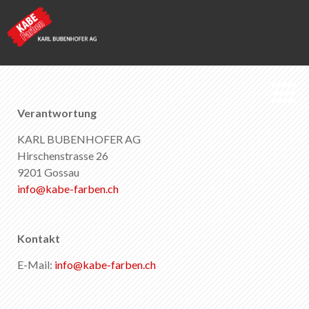
KABE Farben
Verantwortung
KARL BUBENHOFER AG
Impressum
Hirschenstrasse 26
9201 Gossau
info
@
kabe-farben
.
ch
Merkliste
0
Über KABE Farben
Kontakt
Downloads
E-Mail:
info
@
kabe-farben
.
ch
Verkaufsstellen