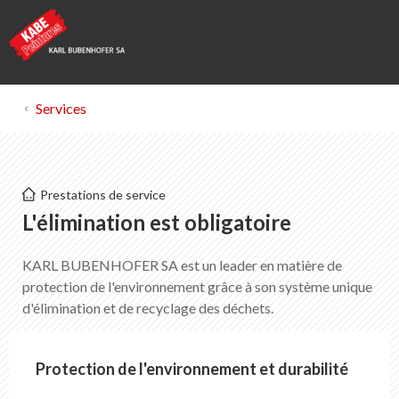
Services
Kabe Peintures
Prestations de service
Elimination
L'élimination est obligatoire
KARL BUBENHOFER SA est un leader en matière de
Liste des favoris
0
protection de l'environnement grâce à son système unique
Portrait de KABE Peintures
d'élimination et de recyclage des déchets.
Téléchargements
Points de vente
Protection de l'environnement et durabilité