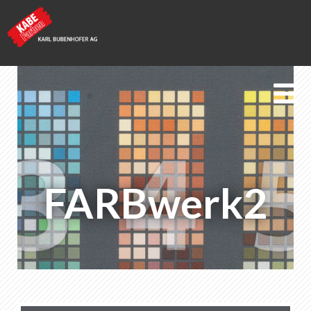
Kabe Farben
FARBwerk2
FARBwerk2
Geschichte
List of favorites
0
About KABE Farben
Downloads
Points of sale