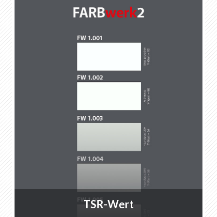
EN
DE
FR
IT
TSR-Wert