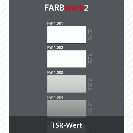
DE
FR
EN
IT
TSR-Wert