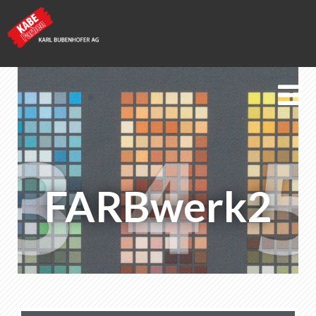
KABE Farben
FARBwerk2
FARBwerk2
Geschichte
Merkliste
0
Über KABE Farben
Downloads
Verkaufsstellen