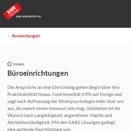
Anwendungen
KABE Farben
Innen
Büroeinrichtungen
Büroeinrichtungen
Die Ansprüche an eine Einrichtung gehen längst über ihre
Merkliste
0
Praktikabilität hinaus. Funktionalität trifft auf Design und
Über KABE Farben
sagt nach Auffassung der Wohnpsychologie mehr über uns
Downloads
aus, als manch einem bewusst sein mag. Geblieben ist der
Verkaufsstellen
Wunsch nach Langlebigkeit, angenehmer Haptik und
Abriebbeständigkeit. Mit den KABE Lösungen gelingt
eine optimale Beschichtung von