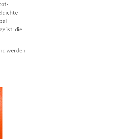
oat-
eldichte
bel
e ist: die
und werden