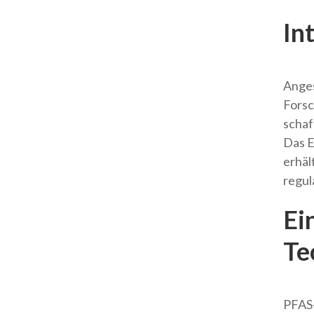
In
Anges
Forsc
schaf
Das E
erhäl
regul
Ei
Te
PFAS-