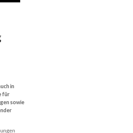
g
uch in
 für
gen sowie
ender
htungen