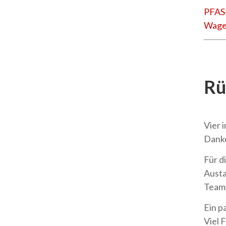
PFAS-
Wagen
Rü
Vier 
Dank
Für d
Austa
Team 
Ein p
Viel 