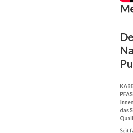
Me
De
Na
Pu
KABE 
PFAS-
Inne
das S
Quali
Seit 