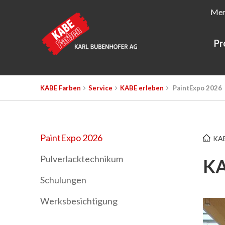
Mer
Pr
KABE Farben
Service
KABE erleben
PaintExpo 2026
PaintExpo 2026
KAB
Pulverlacktechnikum
KA
Schulungen
Werksbesichtigung