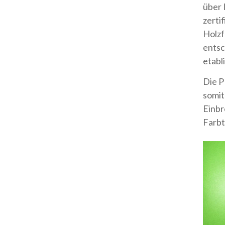
über 
zerti
Holzf
entsc
etabl
Die P
somit
Einbr
Farbt