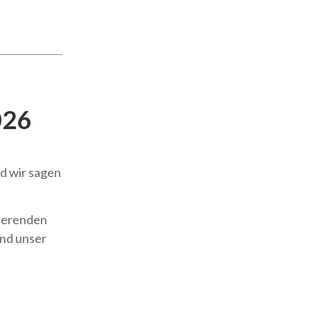
026
nd wir sagen
rierenden
und unser