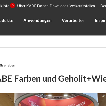
kliste
Über KABE Farben
Downloads
Verkaufsstellen
De
0
odukte
Anwendungen
Verarbeiter
Inspi
E erleben
BE Farben und Geholit+Wi