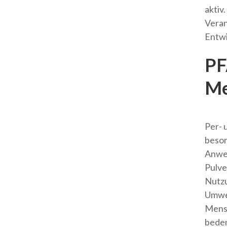
aktiv
Veran
Entwi
PF
Me
Per- 
beson
Anwen
Pulve
Nutzu
Umwel
Mensc
beden