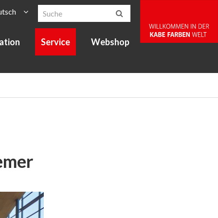
utsch
ration
Service
Webshop
emer