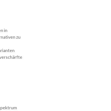
n in
rnativen zu
arianten
 verschärfte
spektrum