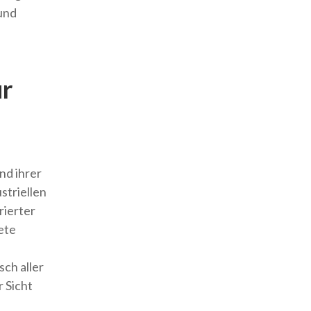
und
ür
nd ihrer
striellen
rierter
ete
ch aller
 Sicht
.