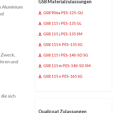
GSB Materialzulassungen
on Aluminium
GSB 906a PES-125-GU
nd
GSB 115 i PES-135 GL
GSB 115 j PES-135 SM
GSB 115 h PES-135 SG
m Zweck,
GSB 115 l PES-140-SD SG
ahren und
GSB 115 m PES-140-SD SM
GSB 115 n PES-165 SG
die sich
Qualicoat Zulassungen