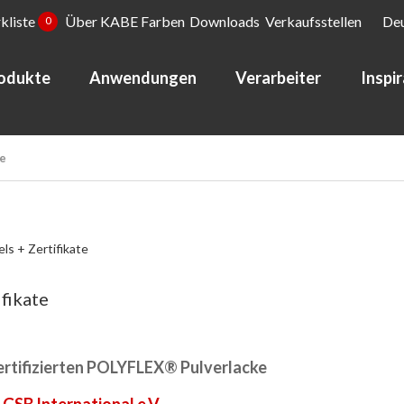
kliste
Über KABE Farben
Downloads
Verkaufsstellen
De
0
odukte
Anwendungen
Verarbeiter
Inspi
e
ls + Zertifikate
ifikate
ertifizierten POLYFLEX® Pulverlacke