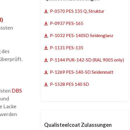
P-0570 PES 135 Q, Struktur
B)
P-0937 PES-165
ussten
P-1032 PES-140SD Seidenglanz
P-1131 PES-135
 des
überprüft.
P-1144 PUR-142-SD (RAL 9005 only)
P-1269 PES-140-SD Seidenmatt
P-1528 PES 140 SD
lsten
DBS
 und
e Lacke
t werden
Qualisteelcoat Zulassungen