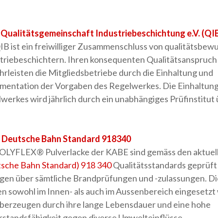
Qualitätsgemeinschaft Industriebeschichtung e.V. (QI
IB ist ein freiwilliger Zusammenschluss von qualitätsbew
triebeschichtern. Ihren konsequenten Qualitätsanspruch
rleisten die Mitgliedsbetriebe durch die Einhaltung und
entation der Vorgaben des Regelwerkes. Die Einhaltung
werkes wird jährlich durch ein unabhängiges Prüfinstitut 
- Deutsche Bahn Standard 918340
OLYFLEX® Pulverlacke der KABE sind gemäss den aktuel
sche Bahn Standard) 918 340
Qualitätsstandards geprüft
gen über sämtliche Brandprüfungen und -zulassungen. Di
n sowohl im Innen- als auch im Aussenbereich eingesetz
berzeugen durch ihre lange Lebensdauer und eine hohe
standsfähigkeit gegen diverse Umwelteinflüsse.