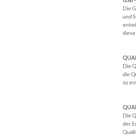
GSB 
Die G
und S
entwi
diese
QUAL
Die Q
die Q
zu en
QUAL
Die Q
der E
Quali