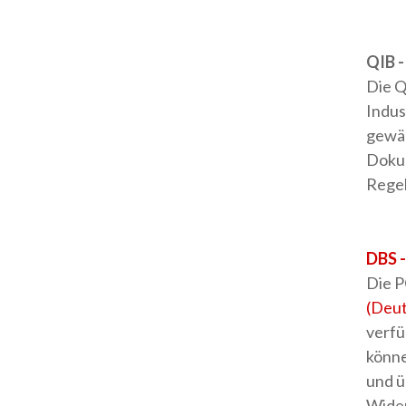
QIB -
Die Q
Indus
gewäh
Dokum
Regel
DBS 
Die P
(Deut
verfü
könne
und ü
Wider