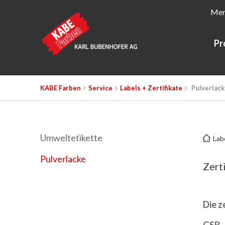
Mer
Pr
KABE Farben
Service
Labels + Zertifikate
Pulverlack
Umweltetikette
Labe
Pulverlacke
Zert
Die z