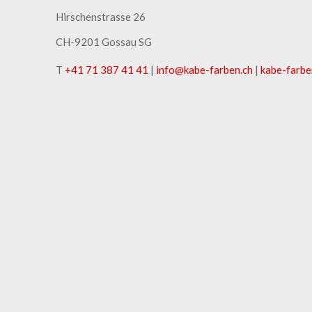
Hirschenstrasse 26
CH-9201 Gossau SG
T
+41 71 387 41 41
|
info
@
kabe-farben
.
ch
|
kabe-farbe