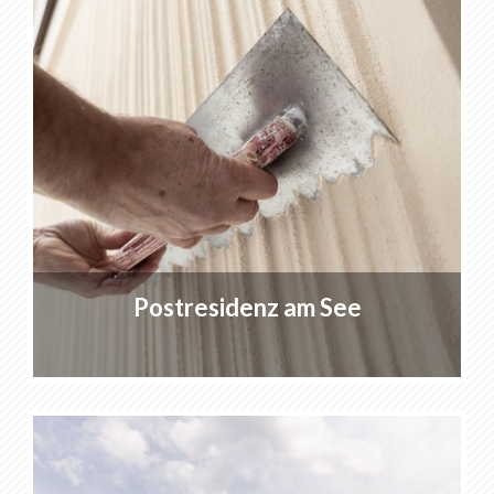
Drusbergstrasse | Horgen
Altstattwiese
FGZ Zürich
Wassergasse
Merkliste
0
Postresidenz am See
Über KABE Farben
Downloads
Verkaufsstellen
DE
FR
EN
IT