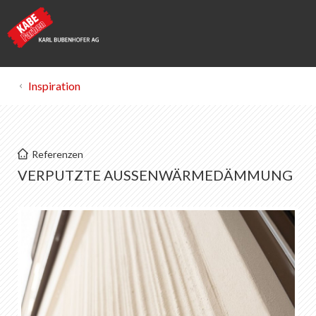
Inspiration
KABE Farben
Referenzen
VAWD
VERPUTZTE AUSSENWÄRMEDÄMMUNG
Postresidenz am See | Arosa
Eibenstrasse | Frauenfeld
Rivage | Bottighofen
Silo Restaurant | Einsiedeln