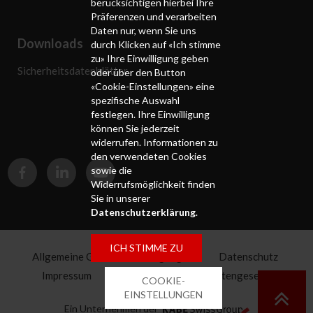
berücksichtigen hierbei Ihre
Präferenzen und verarbeiten
Daten nur, wenn Sie uns
Downloads
durch Klicken auf «Ich stimme
zu» Ihre Einwilligung geben
Sicherheitsdatenblätter
oder über den Button
«Cookie-Einstellungen» eine
spezifische Auswahl
festlegen. Ihre Einwilligung
können Sie jederzeit
widerrufen. Informationen zu
den verwendeten Cookies
sowie die
Widerrufsmöglichkeit finden
Sie in unserer
Datenschutzerklärung
.
ICH STIMME ZU
Allgemeine Geschäftsbedingungen
Datenschutz
Impressum
Sitemap
Lieferkettengesetz
COOKIE-
Pensionskasse
EINSTELLUNGEN
Ein Unternehmen der