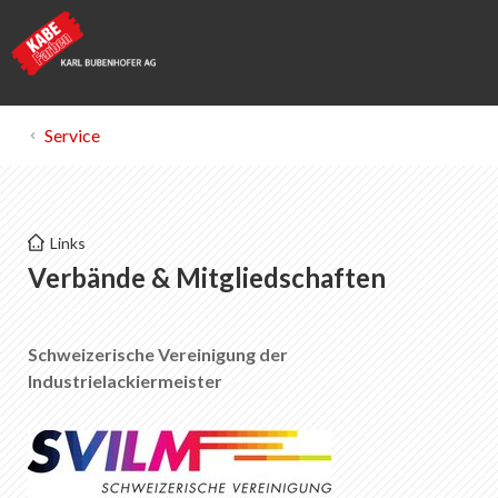
Service
KABE Farben
Links
Industrielacke
Verbände & Mitgliedschaften
Merkliste
0
Schweizerische Vereinigung der
Über KABE Farben
Industrielackiermeister
Downloads
Verkaufsstellen