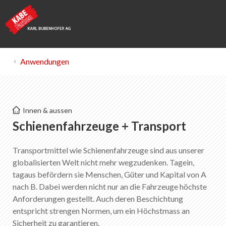
Anwendungen
KABE Farben
Innen & aussen
Schienenfahrzeuge + Transport
Schienenfahrzeuge + Transport
Transportmittel wie Schienenfahrzeuge sind aus unserer
Merkliste
0
globalisierten Welt nicht mehr wegzudenken. Tagein,
Über KABE Farben
tagaus befördern sie Menschen, Güter und Kapital von A
Downloads
nach B. Dabei werden nicht nur an die Fahrzeuge höchste
Verkaufsstellen
Anforderungen gestellt. Auch deren Beschichtung
entspricht strengen Normen, um ein Höchstmass an
Sicherheit zu garantieren.