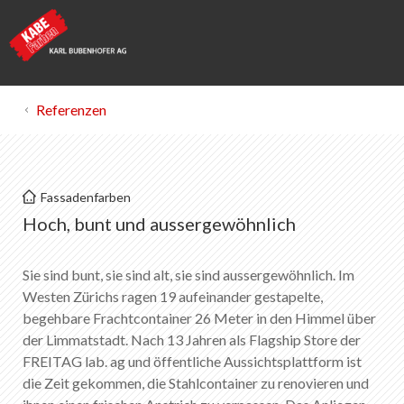
Referenzen
KABE Farben
Fassadenfarben
FREITAG Tower Zürich
Hoch, bunt und aussergewöhnlich
Merkliste
Sie sind bunt, sie sind alt, sie sind aussergewöhnlich. Im
0
Westen Zürichs ragen 19 aufeinander gestapelte,
Über KABE Farben
begehbare Frachtcontainer 26 Meter in den Himmel über
Downloads
der Limmatstadt. Nach 13 Jahren als Flagship Store der
Verkaufsstellen
FREITAG lab. ag und öffentliche Aussichtsplattform ist
die Zeit gekommen, die Stahlcontainer zu renovieren und