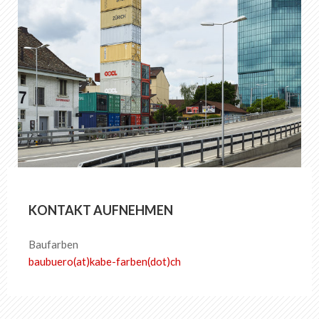
KONTAKT AUFNEHMEN
Baufarben
baubuero(at)kabe-​farben(dot)ch