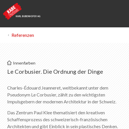
Referenzen
KABE Farben
Innenfarben
Ausstellung im Zentrum Paul Klee
Le Corbusier. Die Ordnung der Dinge
Merkliste
Charles-Édouard Jeanneret, weltbekannt unter dem
0
Pseudonym Le Corbusier, zählt zu den wichtigsten
Über KABE Farben
Impulsgebern der modernen Architektur in der Schweiz.
Downloads
Verkaufsstellen
Das Zentrum Paul Klee thematisiert den kreativen
Schaffensprozess des schweizerisch-französischen
Architekten und gibt Einblick in sein plastisches Denken.